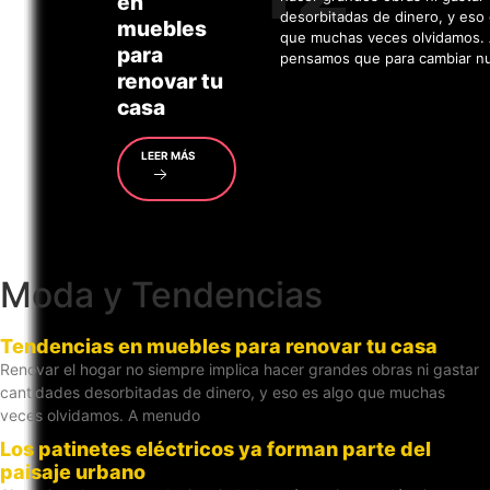
en
desorbitadas de dinero, y eso 
muebles
que muchas veces olvidamos.
para
pensamos que para cambiar n
renovar tu
casa
LEER MÁS
Moda y Tendencias
Tendencias en muebles para renovar tu casa
Renovar el hogar no siempre implica hacer grandes obras ni gastar
cantidades desorbitadas de dinero, y eso es algo que muchas
veces olvidamos. A menudo
Los patinetes eléctricos ya forman parte del
paisaje urbano