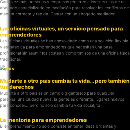
Cada vez más personas y empresas recurren a los servicios de un
abogado especializado en mediación para resolver los conflictos de
manera correcta y rápida. Contar con un abogado mediador
Las oficinas virtuales, un servicio pensado para
emprendedores
Las oficinas virtuales se han consolidado como una solución flexible
y estratégica para emprendedores que necesitan una base
profesional sin asumir los costes y compromisos de una oficina física
tradicional.
Mudarte a otro país cambia tu vida… pero también
tus derechos
Mudarte a otro país es un cambio gigantesco para cualquier
persona: una ciudad nueva, la gente es diferente, lugares nuevos
para conocer… pero no solo cambia tu vida social, tu
La mentoría para emprendedores
El emprendimiento no solo consiste en tener ideas brillantes y