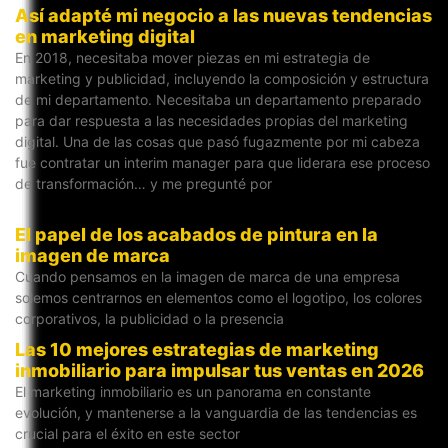
Así adapté mi negocio a las nuevas tendencias
en marketing digital
En 2018, necesitaba mover piezas en mi estrategia de
marketing y publicidad, incluyendo la composición y estructura
de mi departamento. Necesitaba un departamento preparado
para dar respuesta a las necesidades propias del marketing
digital. Una de las cosas que pasó fugazmente por mi cabeza
fue contratar un interim manager para que liderara ese proceso
de transformación… y me pregunté por
El papel de los acabados de pintura en la
imagen de marca
Cuando pensamos en la imagen de marca de una empresa
solemos centrarnos en elementos como el logotipo, los colores
corporativos, la publicidad o la presencia
Las 10 mejores estrategias de marketing
inmobiliario para impulsar tus ventas en 2026
El marketing inmobiliario es un panorama en constante
evolución, y mantenerse a la vanguardia de las tendencias es
crucial para el éxito en este sector