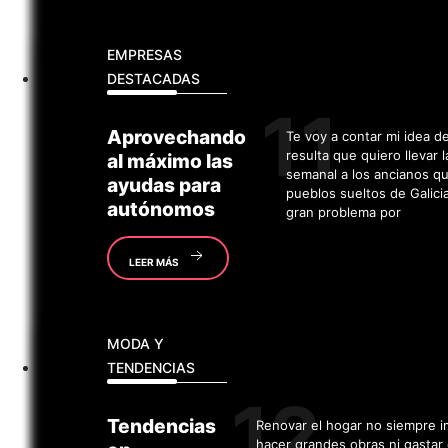
EMPRESAS
DESTACADAS
Aprovechando
Te voy a contar mi idea d
resulta que quiero llevar 
al máximo las
semanal a los ancianos q
ayudas para
pueblos sueltos de Galici
autónomos
gran problema por
LEER MÁS
MODA Y
TENDENCIAS
Tendencias
Renovar el hogar no siempre i
hacer grandes obras ni gastar