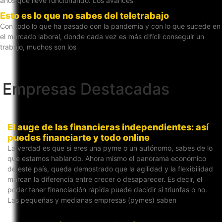
años que lleve funcionando. Los avances
Esto es lo que no sabes del teletrabajo
Con todo lo que ha pasado con la pandemia y con lo que sucede en
el mercado laboral, donde cada vez es más difícil conseguir un
trabajo, muchos son los
Empresas Destacadas
El auge de las financieras independientes: así
puedes financiarte y todo online
La verdad es que si eres una pyme o un autónomo, sabes de lo
que estamos hablando. Ahora mismo el panorama económico
de este país, queda demostrado que la agilidad y la flexibilidad
marcan la diferencia entre crecer o desaparecer. Es decir, el
poder tener financiación rápida puede decidir si triunfas o no.
Las pequeñas y medianas empresas (pymes) saben