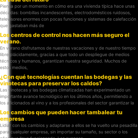
Piensa por un momento en cómo era una vivienda típica hace unas
décadas: bombillas incandescentes, electrodomésticos ruidosos,
televisores enormes con pocas funciones y sistemas de calefacción
que gastaban más de
Los centros de control nos hacen más seguro el
verano.
En verano disfrutamos de nuestras vacaciones y de nuestro tiempo
libre plácidamente, gracias a que todo un despliegue de medios
técnicos y humanos, garantizan nuestra seguridad. Muchos de
estos medios,
¿Con qué tecnologías cuentan las bodegas y las
vinotecas para preservar los caldos?
Las vinotecas y las bodegas climatizadas han experimentado un
importante avance tecnológico en los últimos años, permitiendo a
los aficionados al vino y a los profesionales del sector garantizar la
Los cambios que pueden hacer tambalear tu
empresa
Lidiar con los cambios y adaptarse a ellos se ha vuelto una pesadilla
para cualquier empresa, sin importar su tamaño, su sector o los