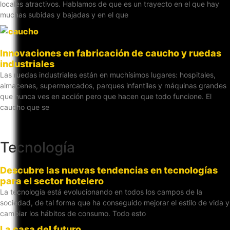
locales atractivos. Hablamos de que es un trayecto en el que hay
muchas subidas y bajadas y en el que
Innovaciones en fabricación de caucho y ruedas
industriales
Las ruedas industriales están en muchísimos lugares: hospitales,
almacenes, supermercados, parques infantiles y máquinas grandes
que nunca ves en acción pero que hacen que todo funcione. El
caucho que se
Tecnología
Descubre las nuevas tendencias en tecnologías
para el sector hotelero
La tecnología está evolucionando en todos los campos de la
sociedad, de tal forma que ha conseguido mejorar el estilo de vida y
cambiar los hábitos de consumo. Todo esto
La casa del futuro