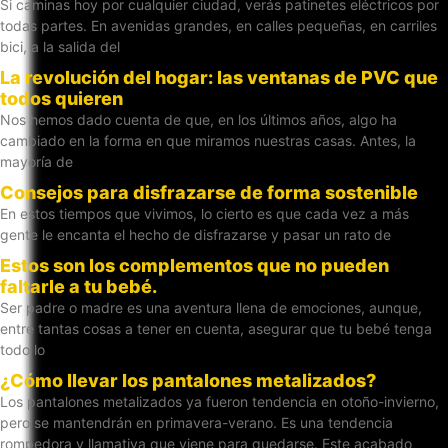
Si caminas hoy por cualquier ciudad, verás patinetes eléctricos por
todas partes. En avenidas grandes, en calles pequeñas, en carriles
bici, a la salida del
La revolución del hogar: las ventanas de PVC que
todos quieren
Nos hemos dado cuenta de que, en los últimos años, algo ha
cambiado en la forma en que miramos nuestras casas. Antes, la
mayoría de
Consejos para disfrazarse de forma sostenible
En estos tiempos que vivimos, lo cierto es que cada vez a más
gente le encanta el hecho de disfrazarse y pasar un rato de
Estos son los complementos que no pueden
faltarle a tu bebé.
Ser padre o madre es una aventura llena de emociones, aunque,
entre tantas cosas a tener en cuenta, asegurar que tu bebé tenga
todo lo
¿Cómo llevar los pantalones metalizados?
Los pantalones metalizados ya fueron tendencia en otoño-invierno,
pero se mantendrán en primavera-verano. Es una tendencia
rompedora y llamativa que viene para quedarse. Este acabado