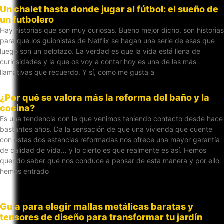
Un chalet hasta donde jugar al fútbol: el sueño de
un futbolero
Hay historias que son muy curiosas. Bueno mejor dicho, son historias
para que los guionistas de Netflix se hagan una serie de esas que
luego son un pelotazo. La verdad es que la vida está llena de
curiosidades y la que os voy a contar hoy es una de las más
llamativas que recuerdo. Y sí, como me gusta a
¿Por qué se valora más la reforma del baño y la
cocina?
Es una tendencia con la que venimos teniendo contacto desde hace
bastantes años. Da la sensación de que una vivienda que cuente
con estas dos estancias reformadas nos ofrece una mayor garantía
de calidad de vida… y lo cierto es que realmente es así. Hemos
querido saber qué nos conduce a pensar de esta manera y por ello
hemos entrado
Guía para elegir mallas metálicas baratas y
tensores de diseño para transformar tu jardín