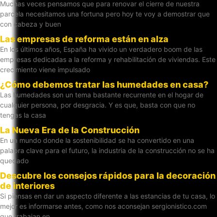
Muchas veces pensamos que para renovar el cierre de nuestra
parcela necesitamos una fortuna pero hoy te voy a demostrar que
con cabeza y buen
Las empresas de reforma están en alza
En los últimos años, España ha vivido un verdadero boom de las
empresas dedicadas a la reforma y rehabilitación de viviendas. Este
crecimiento viene impulsado
¿Cómo debemos tratar las humedades en casa?
Las humedades son un tema bastante recurrente en el hogar de
cualquier persona, por desgracia. Y es que, basta con que no
tengas la casa
La Nueva Era de la Construcción
En un mundo donde la sostenibilidad se ha convertido en una
palabra clave para el futuro, la industria de la construcción no se ha
quedado
Descubre los consejos rápidos para la decoración
de interiores
Si piensas en dar un aspecto diferente a las estancias de tu casa, lo
mejor es informarse antes, como nos aconsejan sergionistico.com
que trabajan en