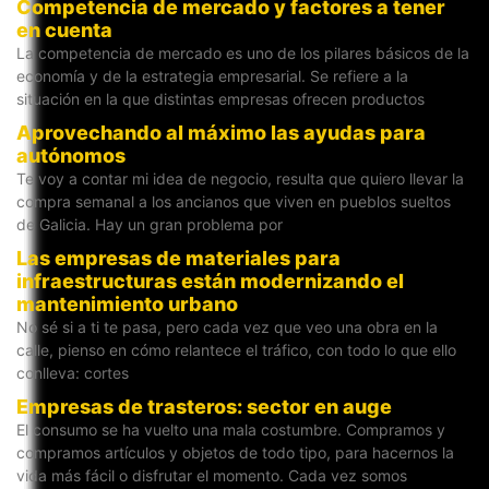
Competencia de mercado y factores a tener
en cuenta
La competencia de mercado es uno de los pilares básicos de la
economía y de la estrategia empresarial. Se refiere a la
situación en la que distintas empresas ofrecen productos
Aprovechando al máximo las ayudas para
autónomos
Te voy a contar mi idea de negocio, resulta que quiero llevar la
compra semanal a los ancianos que viven en pueblos sueltos
de Galicia. Hay un gran problema por
Las empresas de materiales para
infraestructuras están modernizando el
mantenimiento urbano
No sé si a ti te pasa, pero cada vez que veo una obra en la
calle, pienso en cómo relantece el tráfico, con todo lo que ello
conlleva: cortes
Empresas de trasteros: sector en auge
El consumo se ha vuelto una mala costumbre. Compramos y
compramos artículos y objetos de todo tipo, para hacernos la
vida más fácil o disfrutar el momento. Cada vez somos