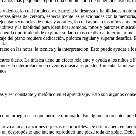
o a los más pequeños reporta una combinación de beneficios físicos, men
 dedos, lo cual fortalece y desarrolla la destreza y habilidades motoras
versas áreas del cerebro, especialmente las relacionadas con la memoria,
ejecutar secuencias de notas y acordes, lo cual ayuda a los niños a mejo
uditiva y la habilidad para identificar sonidos, tonos y patrones musical
 tienen la oportunidad de explorar su lado más creativo al interpretar m
aje del piano requiere dedicación, práctica regular y superar desafíos. 
arlas.
arse en las notas, la técnica y la interpretación. Esto puede ayudar a 
estrés diario. La música tiene un efecto relajante y ayuda a los niños a 
iano y la interpretación en eventos musicales pueden fomentar la interacc
mos.
as y ser constante y metódico en el aprendizaje. Esto son algunos conse
ala o un arpegio es lo que permite dominarlo. En algunos momentos puede
 atreva a tocar canciones o piezas reconocibles. De esta manera encuentr
s un despropósito que intente reproducir una pieza toda de golpe. Debe 