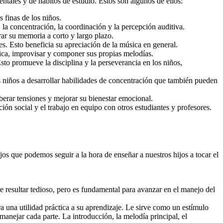
tales y de hábitos de estudio. Estos son algunos de ellos:
 finas de los niños.
 la concentración, la coordinación y la percepción auditiva.
rar su memoria a corto y largo plazo.
es. Esto beneficia su apreciación de la música en general.
úsica, improvisar y componer sus propias melodías.
Esto promueve la disciplina y la perseverancia en los niños,
los niños a desarrollar habilidades de concentración que también pueden
liberar tensiones y mejorar su bienestar emocional.
ión social y el trabajo en equipo con otros estudiantes y profesores.
jos que podemos seguir a la hora de enseñar a nuestros hijos a tocar el
 resultar tedioso, pero es fundamental para avanzar en el manejo del
a una utilidad práctica a su aprendizaje. Le sirve como un estímulo
manejar cada parte. La introducción, la melodía principal, el