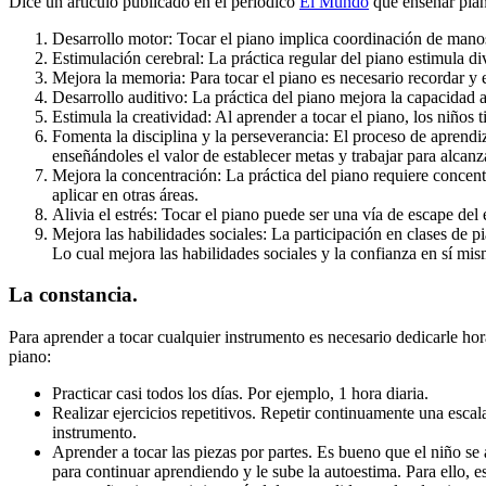
Dice un artículo publicado en el periódico
El Mundo
que enseñar pian
Desarrollo motor: Tocar el piano implica coordinación de manos y
Estimulación cerebral: La práctica regular del piano estimula di
Mejora la memoria: Para tocar el piano es necesario recordar y 
Desarrollo auditivo: La práctica del piano mejora la capacidad a
Estimula la creatividad: Al aprender a tocar el piano, los niños
Fomenta la disciplina y la perseverancia: El proceso de aprendiz
enseñándoles el valor de establecer metas y trabajar para alcanz
Mejora la concentración: La práctica del piano requiere concentr
aplicar en otras áreas.
Alivia el estrés: Tocar el piano puede ser una vía de escape del 
Mejora las habilidades sociales: La participación en clases de p
Lo cual mejora las habilidades sociales y la confianza en sí mis
La constancia.
Para aprender a tocar cualquier instrumento es necesario dedicarle hor
piano:
Practicar casi todos los días. Por ejemplo, 1 hora diaria.
Realizar ejercicios repetitivos. Repetir continuamente una esc
instrumento.
Aprender a tocar las piezas por partes. Es bueno que el niño se
para continuar aprendiendo y le sube la autoestima. Para ello, e