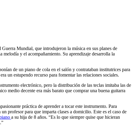
II Guerra Mundial, que introdujeron la música en sus planes de
 la melodía y el acompañamiento. Su aprendizaje desarrolla la
onían de un piano de cola en el salón y contrataban institutrices para
e era un estupendo recurso para fomentar las relaciones sociales.
trumento electrónico, pero la distribución de las teclas imitaba las de
ónico medio decente era más barato que comprar una buena guitarra
apasionante práctica de aprender a tocar este instrumento. Para
a un profesor para que imparta clases a domicilio. Este es el caso de
 piano
a su hija de 8 años. “Es lo que siempre quise que hicieran
.”