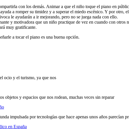
ompartirla con los demás. Animar a que el niño toque el piano en públic
ayuda a romper su timidez y a superar el miedo escénico. Y por otro, el
ivoca le ayudarán a ir mejorando, pero no se juega nada con ello.
inante y motivadora que un niño practique de vez en cuando con otros n
ará muy gratificante.
eñarle a tocar el piano es una buena opción.
l ocio y el turismo, ya que nos
los objetos y espacios que nos rodean, muchas veces sin reparar
eño
ofunda impulsada por tecnologías que hace apenas unos años parecían pr
ídico en España