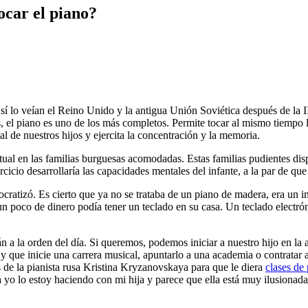
ocar el piano?
sí lo veían el Reino Unido y la antigua Unión Soviética después de la 
s, el piano es uno de los más completos. Permite tocar al mismo tiempo
l de nuestros hijos y ejercita la concentración y la memoria.
ual en las familias burguesas acomodadas. Estas familias pudientes disp
cicio desarrollaría las capacidades mentales del infante, a la par de qu
cratizó. Es cierto que ya no se trataba de un piano de madera, era un ins
un poco de dinero podía tener un teclado en su casa. Un teclado electr
n a la orden del día. Si queremos, podemos iniciar a nuestro hijo en la 
 y que inicie una carrera musical, apuntarlo a una academia o contratar 
s de la pianista rusa Kristina Kryzanovskaya para que le diera
clases de
yo lo estoy haciendo con mi hija y parece que ella está muy ilusionada