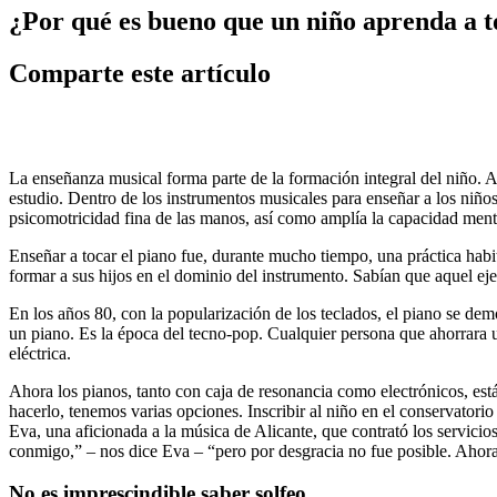
¿Por qué es bueno que un niño aprenda a t
Comparte este artículo
La enseñanza musical forma parte de la formación integral del niño. A
estudio. Dentro de los instrumentos musicales para enseñar a los niño
psicomotricidad fina de las manos, así como amplía la capacidad menta
Enseñar a tocar el piano fue, durante mucho tiempo, una práctica habit
formar a sus hijos en el dominio del instrumento. Sabían que aquel ejer
En los años 80, con la popularización de los teclados, el piano se demo
un piano. Es la época del tecno-pop. Cualquier persona que ahorrara 
eléctrica.
Ahora los pianos, tanto con caja de resonancia como electrónicos, está
hacerlo, tenemos varias opciones. Inscribir al niño en el conservatorio
Eva, una aficionada a la música de Alicante, que contrató los servicio
conmigo,” – nos dice Eva – “pero por desgracia no fue posible. Ahora 
No es imprescindible saber solfeo.