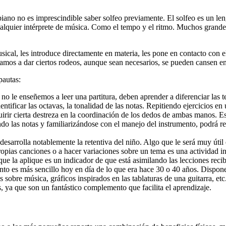
piano no es imprescindible saber solfeo previamente. El solfeo es un l
ualquier intérprete de música. Como el tempo y el ritmo. Muchos grandes
musical, les introduce directamente en materia, les pone en contacto con 
amos a dar ciertos rodeos, aunque sean necesarios, se pueden cansen e
pautas:
 no le enseñemos a leer una partitura, deben aprender a diferenciar las te
tificar las octavas, la tonalidad de las notas. Repitiendo ejercicios en
quirir cierta destreza en la coordinación de los dedos de ambas manos. Es
o las notas y familiarizándose con el manejo del instrumento, podrá rec
sarrolla notablemente la retentiva del niño. Algo que le será muy úti
opias canciones o a hacer variaciones sobre un tema es una actividad i
que la aplique es un indicador de que está asimilando las lecciones recib
ento es más sencillo hoy en día de lo que era hace 30 o 40 años. Dispo
s sobre música, gráficos inspirados en las tablaturas de una guitarra, et
s, ya que son un fantástico complemento que facilita el aprendizaje.